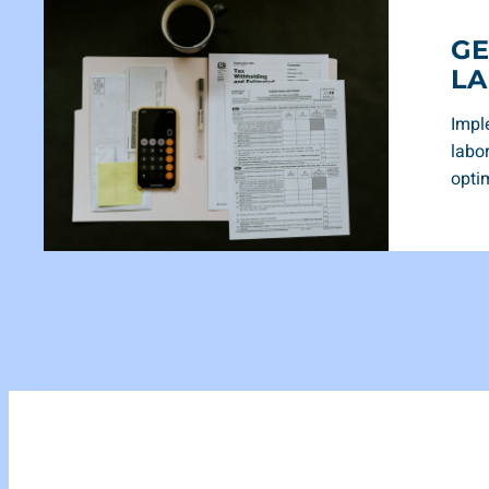
GE
L
Impl
labo
opti